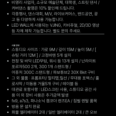
비영리 사업자, 소규모 예술단체, 대학생, 스트릿 댄서 /
커버댄스 촬영은 10% 할인해 드립니다.
각종행사, 댄스대회, M/V, 라이브커머스, 밴드공연, 광
고 등 다양하게 사용 가능합니다.
LED WALL에 사용되는 VJING, 키비쥬얼, 2D/3D 영상
등 자체 제작 가능합니다. 별도 문의 주세요.
시설 안내
스튜디오 사이즈 : 가로 9M / 깊이 15M / 높이 5M / [
슈팅 거리 12M ] / 고정바텐 5개 설치
천정 및 바닥 LED무빙, 워시 등 13개 설치 / 난라이트
포르자500 2개, 300 1개 스탠드형 /
어퓨처 300C 스탠드형 / 파보튜브2 30X 8kit 구비
그 외 물품 : 프롬프터/ 멀티탭,릴선 / 무대용 포맥스/ 홀
로샤막 / 이동용 거울5개 구비 / 테이블 등
대관료 포함사항 : LED스크린 사용, 스튜디오 공간 사
용 이 외 장비 사용은 추가금액 발생
fx9, a7s3, 파나소닉 캠코더 렌즈EA / 짐벌 렌탈 품목
방음 문 설치 완료
화물 엘리베이터 2대 / 일반 엘리베이터 2대 / 큰 오브